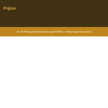
Prijzen
© 2026
MergelRijk Valkenburg
| 043WEB ☆ Webdesign Maastricht