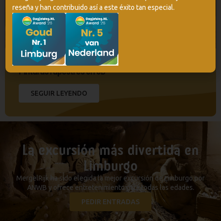
reseña y han contribuido así a este éxito tan especial.
Pinturas rupestres en 3D
SEGUIR LEYENDO
La excursión más divertida en
Limburgo
MergelRijk ha sido elegida la mejor excursión de Limburgo por
ANWB y ofrece entretenimiento para todas las edades.
PEDIR ENTRADAS