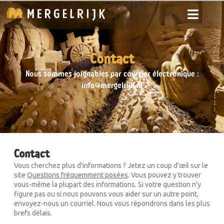
Contact
Nous sommes joignables par courrier électronique :
info@mergelrijk.nl
Contact
Vous cherchez plus d'informations ? Jetez un coup d'œil sur le
site
Questions fréquemment posées
. Vous pouvez y trouver
vous-même la plupart des informations. Si votre question n'y
figure pas ou si nous pouvons vous aider sur un autre point,
envoyez-nous un courriel. Nous vous répondrons dans les plus
brefs délais.