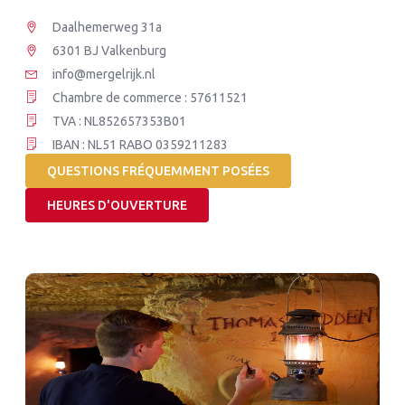
Daalhemerweg 31a
6301 BJ Valkenburg
info@mergelrijk.nl
Chambre de commerce : 57611521
TVA : NL852657353B01
IBAN : NL51 RABO 0359211283
QUESTIONS FRÉQUEMMENT POSÉES
HEURES D'OUVERTURE