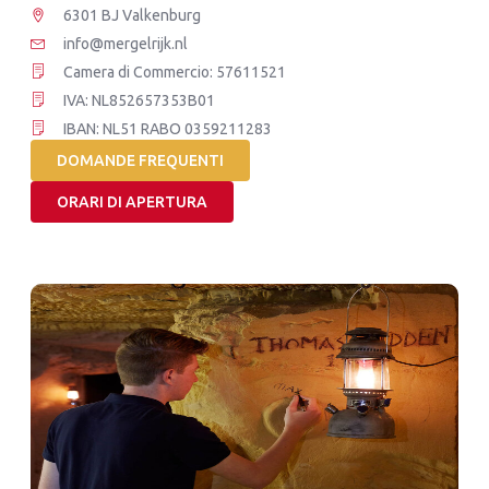
6301 BJ Valkenburg
info@mergelrijk.nl
Camera di Commercio: 57611521
IVA: NL852657353B01
IBAN: NL51 RABO 0359211283
DOMANDE FREQUENTI
ORARI DI APERTURA