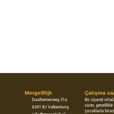
İncel
Yakın z
seçildi.
ile değe
MergelRijk
Çalışma saa
Daalhemerweg 31a
Bir ziyaret orta
sürer, genellikl
6301 BJ Valkenburg
çocuklarla bira