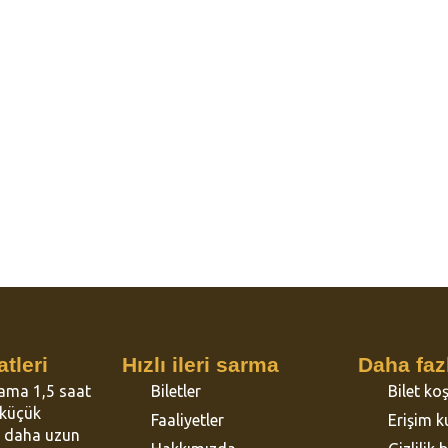
emelerimize bakın
amanda Limburg'un en iyi gezisi
 Ziyaretçiler bizi 10 üzerinden 10
rlendiriyor.
tleri
Hızlı ileri sarma
Daha fazl
lama 1,5 saat
Biletler
Bilet koş
e küçük
Faaliyetler
Erişim ku
z daha uzun