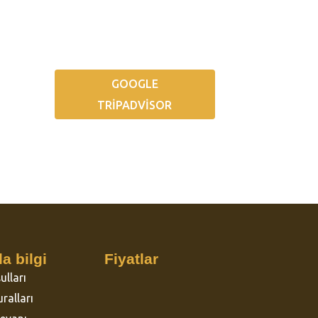
GOOGLE
TRIPADVISOR
a bilgi
Fiyatlar
ulları
ralları