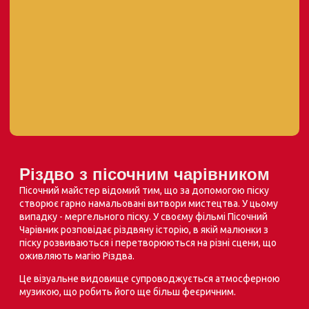
Різдво з пісочним чарівником
Пісочний майстер відомий тим, що за допомогою піску
створює гарно намальовані витвори мистецтва. У цьому
випадку - мергельного піску. У своєму фільмі Пісочний
Чарівник розповідає різдвяну історію, в якій малюнки з
піску розвиваються і перетворюються на різні сцени, що
оживляють магію Різдва.
Це візуальне видовище супроводжується атмосферною
музикою, що робить його ще більш феєричним.