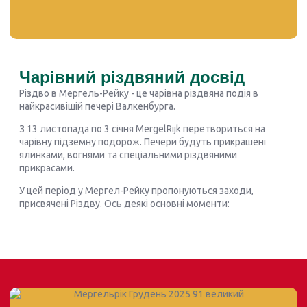
Чарівний різдвяний досвід
Різдво в Мергель-Рейку - це чарівна різдвяна подія в
найкрасивішій печері Валкенбурга.
З 13 листопада по 3 січня MergelRijk перетвориться на
чарівну підземну подорож. Печери будуть прикрашені
ялинками, вогнями та спеціальними різдвяними
прикрасами.
У цей період у Мергел-Рейку пропонуються заходи,
присвячені Різдву. Ось деякі основні моменти: