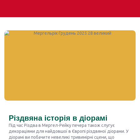
Різдвяна історія в діорамі
Під час Різдва в Мергел-Рейку печера також слугує
декораціями для найдовшої в Європі різдвяної діорами. У
діорамі ви побачите невеликі тривимірні сцени, що