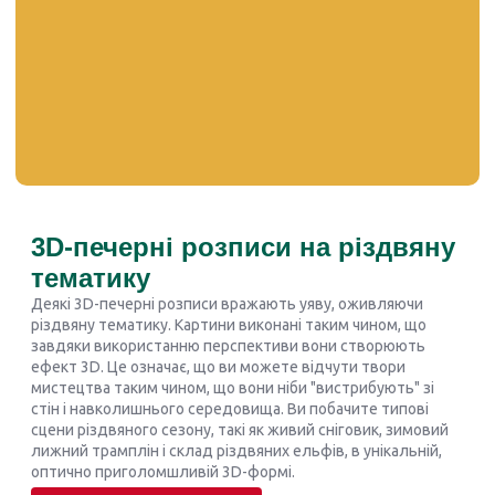
3D-печерні розписи на різдвяну
тематику
Деякі 3D-печерні розписи вражають уяву, оживляючи
різдвяну тематику. Картини виконані таким чином, що
завдяки використанню перспективи вони створюють
ефект 3D. Це означає, що ви можете відчути твори
мистецтва таким чином, що вони ніби "вистрибують" зі
стін і навколишнього середовища. Ви побачите типові
сцени різдвяного сезону, такі як живий сніговик, зимовий
лижний трамплін і склад різдвяних ельфів, в унікальній,
оптично приголомшливій 3D-формі.