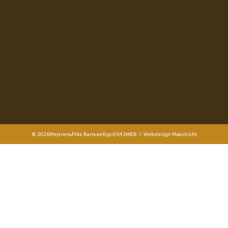
© 2026
МергельРійк Валкенбург
| 043WEB ☆ Webdesign Maastricht