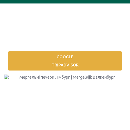
Дивіться наші відгуки
Нещодавно визнаний найкращою
прогулянкою в Лімбурзі. Відвідувачі оцінюють
нас на 10 з 10.
GOOGLE
TRIPADVISOR