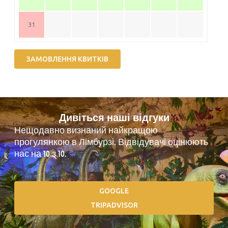
31
ЗАМОВЛЕННЯ КВИТКІВ
Дивіться наші відгуки
Нещодавно визнаний найкращою
прогулянкою в Лімбурзі. Відвідувачі оцінюють
нас на 10 з 10.
GOOGLE
TRIPADVISOR