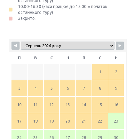
останнього туру)
10.00-16.30 (каса працює до 15.00 = початок
останнього туру)
Закрито.
П
В
С
Ч
П
С
Н
1
2
3
4
5
6
7
8
9
10
11
12
13
14
15
16
17
18
19
20
21
22
23
24
25
26
27
28
29
30