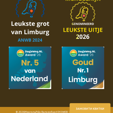
ЗАМОВИТИ КВИТКИ
© 2026
МергельРійк Валкенбург
| 043WEB ☆ Webdesign Maastricht